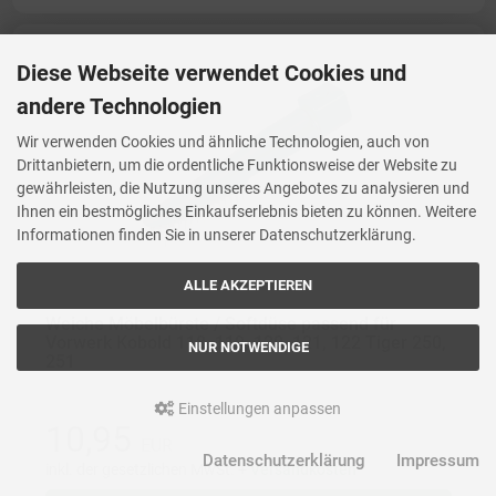
Diese Webseite verwendet Cookies und
andere Technologien
Wir verwenden Cookies und ähnliche Technologien, auch von
Drittanbietern, um die ordentliche Funktionsweise der Website zu
gewährleisten, die Nutzung unseres Angebotes zu analysieren und
Ihnen ein bestmögliches Einkaufserlebnis bieten zu können. Weitere
Informationen finden Sie in unserer Datenschutzerklärung.
ALLE AKZEPTIEREN
Weiche Möbelbürste / Softdüse passend für
Vorwerk Kobold 118, 119, 120, 121, 122 Tiger 250,
NUR NOTWENDIGE
251
Einstellungen anpassen
10,95
EUR
Datenschutzerklärung
Impressum
inkl. der gesetzlichen MwSt. +
Versandkosten