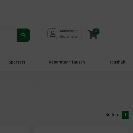
Anmelden / 
0
Suche
Registrieren
starten
Sparsets
Reparatur / Tausch
Haushalt
Seiten:
1