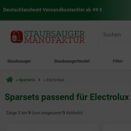
Deutschlandweit Versandkostenfrei ab 49 €
staubsaugermanufaktur
Staubsauger
Staubsaugerbeutel
Filter
Startseite
»
Sparsets
»
Electrolux
Sparsets passend für Electrolu
Zeige
1
bis
9
(von insgesamt
9
Artikeln)