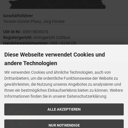
Geschäftsführer
Torsten Günter Pfanz, Jörg Förster
USt-Id-Nr.:
DE815836070
Registergericht:
Amtsgericht Cottbus
Handelsregisternummer:
HRB 14248 CB
Diese Webseite verwendet Cookies und
andere Technologien
Ihre Meinung zählt
Wir verwenden Cookies und ähnliche Technologien, auch von
Drittanbietern, um die ordentliche Funktionsweise der Website zu
Vorwerk Ersatzteile
gewährleisten, die Nutzung unseres Angebotes zu analysieren und
Wenn Ihnen der Service der StaubsaugerManufaktur gefallen hat,
Ihnen ein bestmögliches Einkaufserlebnis bieten zu können. Weitere
Trustedshops.de
bewerten Sie uns bitte bei
Informationen finden Sie in unserer Datenschutzerklärung.
ALLE AKZEPTIEREN
NUR NOTWENDIGE