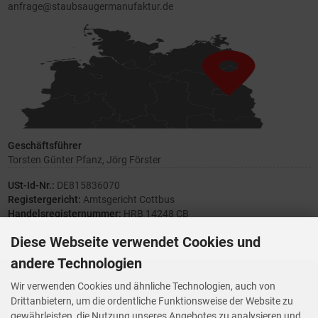
anfrage@staubsaugermanufaktur.de
Geschäftsführer
Torsten Günter Pfanz, Jörg Förster
USt-Id-Nr.:
DE815836070
Registergericht:
Amtsgericht Cottbus
Handelsregisternummer:
HRB 14248 CB
Diese Webseite verwendet Cookies und
andere Technologien
Ihre Meinung zählt
Wir verwenden Cookies und ähnliche Technologien, auch von
Drittanbietern, um die ordentliche Funktionsweise der Website zu
Vorwerk Ersatzteile
gewährleisten, die Nutzung unseres Angebotes zu analysieren und