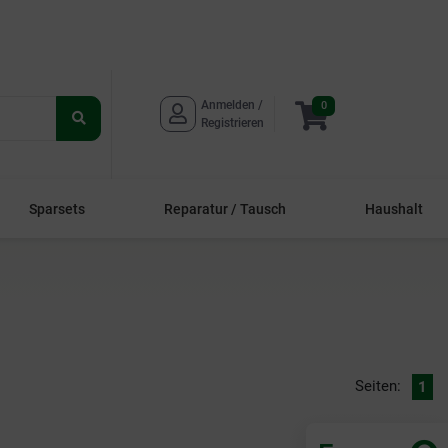
Anmelden / 
0
Suche
Registrieren
starten
Sparsets
Reparatur / Tausch
Haushalt
Seiten:
1