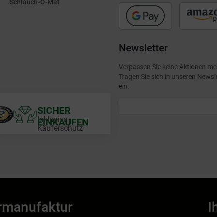
Schlauch-O-Mat
Newsletter
Verpassen Sie keine Aktionen me
Tragen Sie sich in unseren Newsl
ein.
SICHER
Inklusive
EINKAUFEN
Käuferschutz
rmanufaktur
I