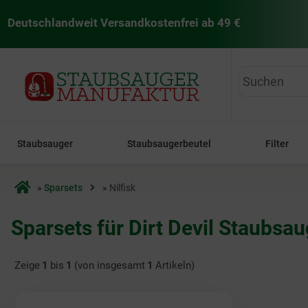
Deutschlandweit Versandkostenfrei ab 49 €
staubsaugermanufaktur
Staubsauger
Staubsaugerbeutel
Filter
Startseite
»
Sparsets
»
Nilfisk
Sparsets für Dirt Devil Staubsa
Zeige
1
bis
1
(von insgesamt
1
Artikeln)