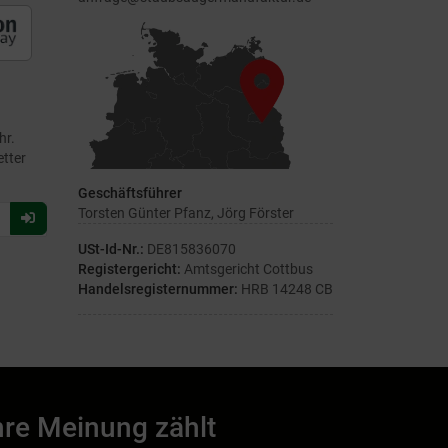
hr.
etter
Geschäftsführer
Torsten Günter Pfanz, Jörg Förster
Für
Newsletter
USt-Id-Nr.:
DE815836070
anmelden
Registergericht:
Amtsgericht Cottbus
Handelsregisternummer:
HRB 14248 CB
hre Meinung zählt