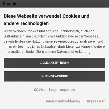
Kontakt
anmel
Staubsaugermanufaktur GmbH
Diese Webseite verwendet Cookies und
Karl-Liebknecht-Straße 63-65
andere Technologien
15732 Schulzendorf, Deutschland
Wir verwenden Cookies und ähnliche Technologien, auch von
Mo - Fr 08:00 - 16:00 Uhr
Drittanbietern, um die ordentliche Funktionsweise der Website zu
anfrage@staubsaugermanufaktur.de
gewährleisten, die Nutzung unseres Angebotes zu analysieren und
Ihnen ein bestmögliches Einkaufserlebnis bieten zu können. Weitere
Informationen finden Sie in unserer Datenschutzerklärung.
ALLE AKZEPTIEREN
NUR NOTWENDIGE
Geschäftsführer
Einstellungen anpassen
Torsten Günter Pfanz, Jörg Förster
USt-Id-Nr.:
DE815836070
Datenschutzerklärung
Impressum
Registergericht:
Amtsgericht Cottbus