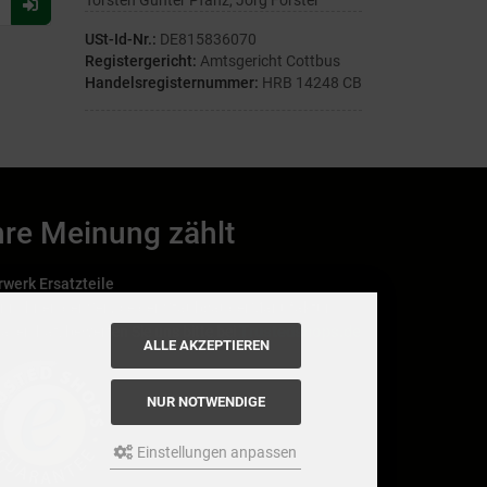
Torsten Günter Pfanz, Jörg Förster
Für
Newsletter
USt-Id-Nr.:
DE815836070
anmelden
Registergericht:
Amtsgericht Cottbus
Handelsregisternummer:
HRB 14248 CB
hre Meinung zählt
rwerk Ersatzteile
nn Ihnen der Service der StaubsaugerManufaktur
Trustedshops.de
allen hat, bewerten Sie uns bitte bei
ALLE AKZEPTIEREN
NUR NOTWENDIGE
Einstellungen anpassen