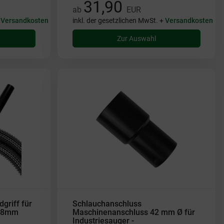
31,90
ab
EUR
+
Versandkosten
inkl. der gesetzlichen MwSt. +
Versandkosten
Zur Auswahl
griff für
Schlauchanschluss
 58mm
Maschinenanschluss 42 mm Ø für
Industriesauger -