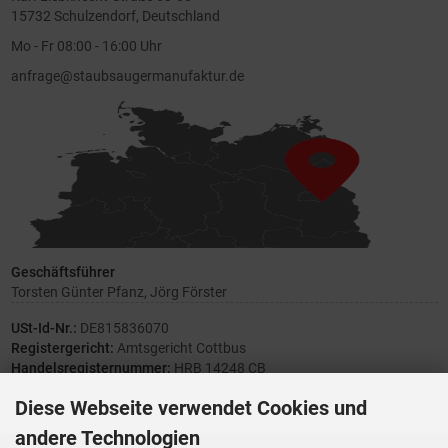
15732 Schulzendorf, Deutschland
Mo - Fr 08:00 - 16:00 Uhr
anfrage@staubsaugermanufaktur.de
Geschäftsführer
Torsten Günter Pfanz, Jörg Förster
USt-Id-Nr.:
DE815836070
Registergericht:
Amtsgericht Cottbus
Handelsregisternummer:
HRB 14248 CB
Diese Webseite verwendet Cookies und
andere Technologien