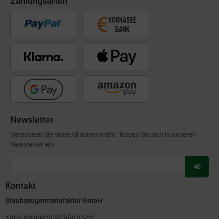
Zahlungsarten
Newsletter
Verpassen Sie keine Aktionen mehr. Tragen Sie sich in unseren
Newsletter ein.
Für
Newsl
Kontakt
anmel
Staubsaugermanufaktur GmbH
Karl-Liebknecht-Straße 63-65