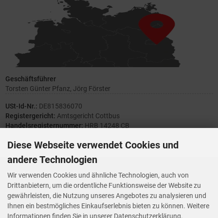
Geschäftsführer
Torsten Günter Pfanz, Jörg Förster
USt-Id-Nr.:
DE815836070
Registergericht:
Amtsgericht Cottbus
Handelsregisternummer:
HRB 14248 CB
Diese Webseite verwendet Cookies und
andere Technologien
Ihre Meinung zählt
Wir verwenden Cookies und ähnliche Technologien, auch von
Drittanbietern, um die ordentliche Funktionsweise der Website zu
Vorwerk Ersatzteile
gewährleisten, die Nutzung unseres Angebotes zu analysieren und
Wenn Ihnen der Service der StaubsaugerManufaktur gefallen hat,
Ihnen ein bestmögliches Einkaufserlebnis bieten zu können. Weitere
Trustedshops.de
bewerten Sie uns bitte bei
Informationen finden Sie in unserer Datenschutzerklärung.