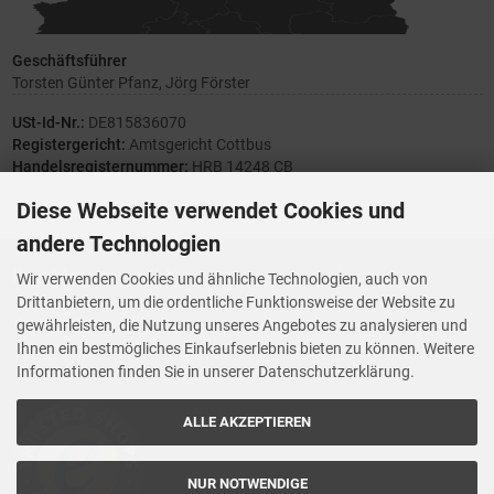
Geschäftsführer
Torsten Günter Pfanz, Jörg Förster
USt-Id-Nr.:
DE815836070
Registergericht:
Amtsgericht Cottbus
Handelsregisternummer:
HRB 14248 CB
Diese Webseite verwendet Cookies und
andere Technologien
Ihre Meinung zählt
Wir verwenden Cookies und ähnliche Technologien, auch von
Drittanbietern, um die ordentliche Funktionsweise der Website zu
Vorwerk Ersatzteile
gewährleisten, die Nutzung unseres Angebotes zu analysieren und
Wenn Ihnen der Service der StaubsaugerManufaktur gefallen hat,
Ihnen ein bestmögliches Einkaufserlebnis bieten zu können. Weitere
Trustedshops.de
bewerten Sie uns bitte bei
Informationen finden Sie in unserer Datenschutzerklärung.
ALLE AKZEPTIEREN
NUR NOTWENDIGE