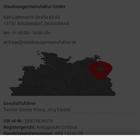
Staubsaugermanufaktur GmbH
Karl-Liebknecht-Straße 63-65
15732 Schulzendorf, Deutschland
Mo - Fr 08:00 - 16:00 Uhr
anfrage@staubsaugermanufaktur.de
Geschäftsführer
Torsten Günter Pfanz, Jörg Förster
USt-Id-Nr.:
DE815836070
Registergericht:
Amtsgericht Cottbus
Handelsregisternummer:
HRB 14248 CB