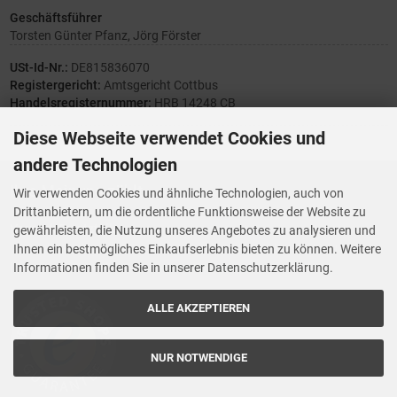
Geschäftsführer
Torsten Günter Pfanz, Jörg Förster
USt-Id-Nr.:
DE815836070
Registergericht:
Amtsgericht Cottbus
Handelsregisternummer:
HRB 14248 CB
Diese Webseite verwendet Cookies und
andere Technologien
Ihre Meinung zählt
Wir verwenden Cookies und ähnliche Technologien, auch von
Drittanbietern, um die ordentliche Funktionsweise der Website zu
Vorwerk Ersatzteile
gewährleisten, die Nutzung unseres Angebotes zu analysieren und
Wenn Ihnen der Service der StaubsaugerManufaktur gefallen hat,
Ihnen ein bestmögliches Einkaufserlebnis bieten zu können. Weitere
Trustedshops.de
bewerten Sie uns bitte bei
Informationen finden Sie in unserer Datenschutzerklärung.
ALLE AKZEPTIEREN
NUR NOTWENDIGE