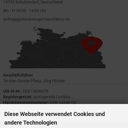
15732 Schulzendorf, Deutschland
Mo - Fr 08:00 - 16:00 Uhr
anfrage@staubsaugermanufaktur.de
Geschäftsführer
Torsten Günter Pfanz, Jörg Förster
USt-Id-Nr.:
DE815836070
Registergericht:
Amtsgericht Cottbus
Handelsregisternummer:
HRB 14248 CB
Diese Webseite verwendet Cookies und
andere Technologien