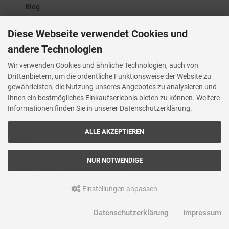
Blog
Diese Webseite verwendet Cookies und
Produktbezogen
andere Technologien
Lieferzeit
Wir verwenden Cookies und ähnliche Technologien, auch von
Versand und Lieferung
Drittanbietern, um die ordentliche Funktionsweise der Website zu
Widerrufsrecht
gewährleisten, die Nutzung unseres Angebotes zu analysieren und
Widerrufsformular
Ihnen ein bestmögliches Einkaufserlebnis bieten zu können. Weitere
Informationen finden Sie in unserer Datenschutzerklärung.
Zahlungsarten
ALLE AKZEPTIEREN
Links
Vorwerk Kobold VK 150 Test
NUR NOTWENDIGE
Vorwerk Tiger VT265, VT270 Test
Vorwerk Kobold VK 200 Testbericht
Einstellungen anpassen
Schlauch-O-Mat
Datenschutzerklärung
Impressum