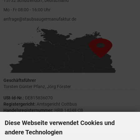
15732 Schulzendorf, Deutschland
Mo - Fr 08:00 - 16:00 Uhr
anfrage@staubsaugermanufaktur.de
Geschäftsführer
Torsten Günter Pfanz, Jörg Förster
USt-Id-Nr.:
DE815836070
Registergericht:
Amtsgericht Cottbus
Handelsregisternummer:
HRB 14248 CB
Diese Webseite verwendet Cookies und
andere Technologien