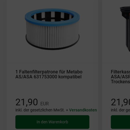
1 Faltenfilterpatrone für Metabo
Filterkas
AS/ASA 631753000 kompatibel
ASA/ASR
Trockens
21,90
21,
EUR
inkl. der gesetzlichen MwSt. +
Versandkosten
inkl. der 
In den Warenkorb