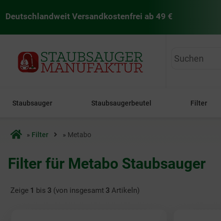
Deutschlandweit Versandkostenfrei ab 49 €
staubsaugermanufaktur
Staubsauger
Staubsaugerbeutel
Filter
Startseite
»
Filter
»
Metabo
Filter für Metabo Staubsauger
Zeige
1
bis
3
(von insgesamt
3
Artikeln)