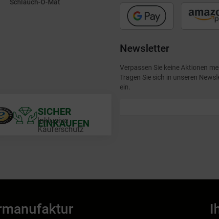
Schlauch-O-Mat
Newsletter
Verpassen Sie keine Aktionen me
Tragen Sie sich in unseren Newsl
ein.
SICHER
Inklusive
EINKAUFEN
Käuferschutz
rmanufaktur
I