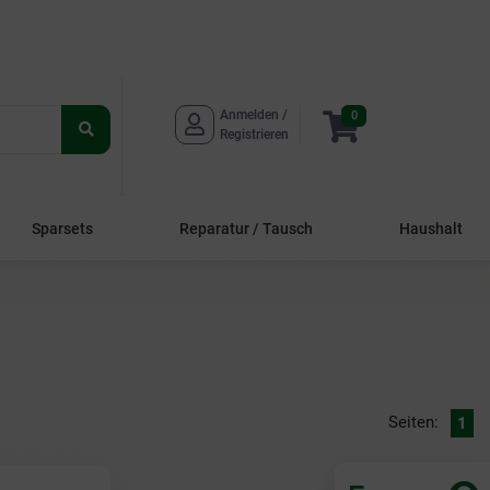
Anmelden / 
0
Suche
Registrieren
starten
Sparsets
Reparatur / Tausch
Haushalt
Seiten:
1