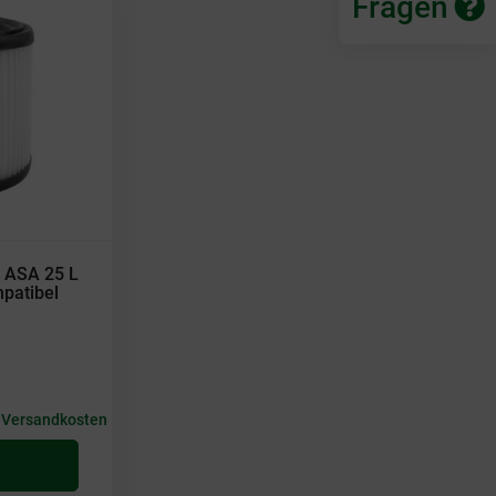
Fragen
o ASA 25 L
patibel
+
Versandkosten