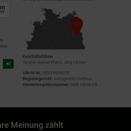
hr.
etter
Geschäftsführer
Torsten Günter Pfanz, Jörg Förster
Für
Newsletter
USt-Id-Nr.:
DE815836070
anmelden
Registergericht:
Amtsgericht Cottbus
Handelsregisternummer:
HRB 14248 CB
hre Meinung zählt