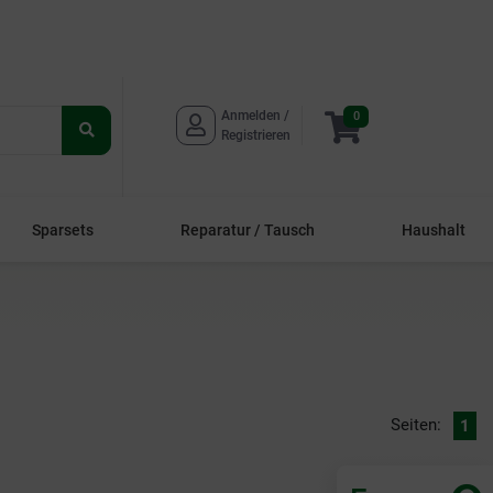
Anmelden / 
0
Suche
Registrieren
starten
Sparsets
Reparatur / Tausch
Haushalt
Seiten:
1