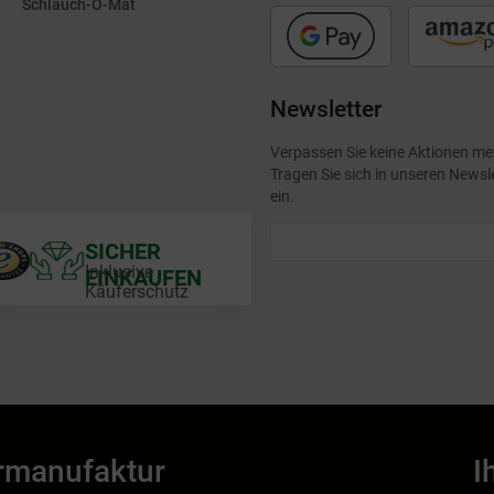
Schlauch-O-Mat
Newsletter
Verpassen Sie keine Aktionen me
Tragen Sie sich in unseren Newsl
ein.
SICHER
Inklusive
EINKAUFEN
Käuferschutz
rmanufaktur
I