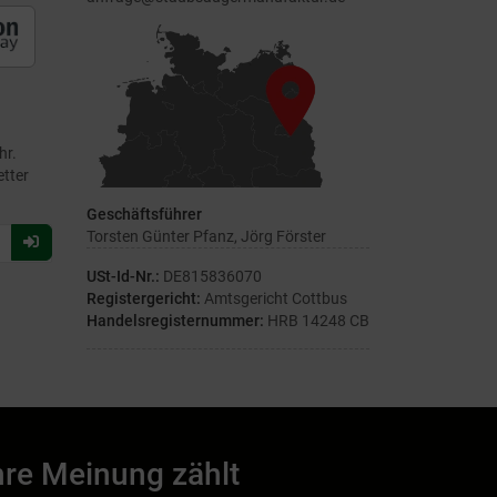
hr.
etter
Geschäftsführer
Torsten Günter Pfanz, Jörg Förster
Für
Newsletter
USt-Id-Nr.:
DE815836070
anmelden
Registergericht:
Amtsgericht Cottbus
Handelsregisternummer:
HRB 14248 CB
hre Meinung zählt