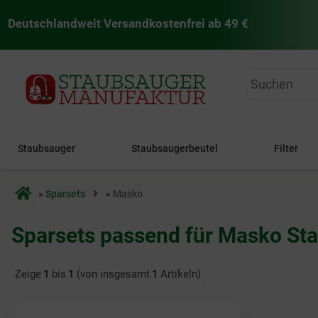
Deutschlandweit Versandkostenfrei ab 49 €
staubsaugermanufaktur
Staubsauger
Staubsaugerbeutel
Filter
Startseite
»
Sparsets
»
Masko
Sparsets passend für Masko St
Zeige
1
bis
1
(von insgesamt
1
Artikeln)