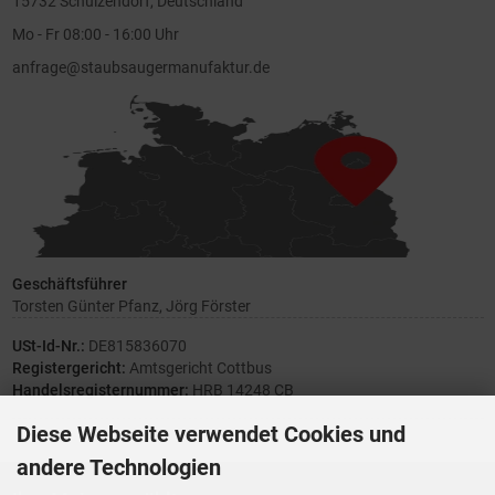
15732 Schulzendorf, Deutschland
Mo - Fr 08:00 - 16:00 Uhr
anfrage@staubsaugermanufaktur.de
Geschäftsführer
Torsten Günter Pfanz, Jörg Förster
USt-Id-Nr.:
DE815836070
Registergericht:
Amtsgericht Cottbus
Handelsregisternummer:
HRB 14248 CB
Diese Webseite verwendet Cookies und
andere Technologien