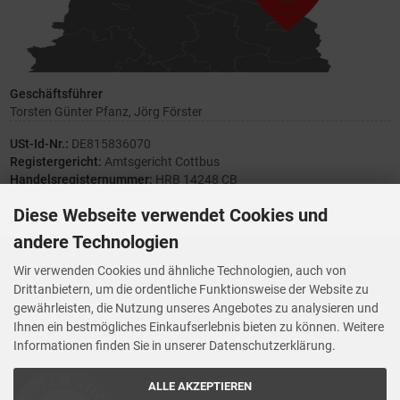
Geschäftsführer
Torsten Günter Pfanz, Jörg Förster
USt-Id-Nr.:
DE815836070
Registergericht:
Amtsgericht Cottbus
Handelsregisternummer:
HRB 14248 CB
Diese Webseite verwendet Cookies und
andere Technologien
Ihre Meinung zählt
Wir verwenden Cookies und ähnliche Technologien, auch von
Drittanbietern, um die ordentliche Funktionsweise der Website zu
Vorwerk Ersatzteile
gewährleisten, die Nutzung unseres Angebotes zu analysieren und
Wenn Ihnen der Service der StaubsaugerManufaktur gefallen hat,
Ihnen ein bestmögliches Einkaufserlebnis bieten zu können. Weitere
Trustedshops.de
bewerten Sie uns bitte bei
Informationen finden Sie in unserer Datenschutzerklärung.
ALLE AKZEPTIEREN