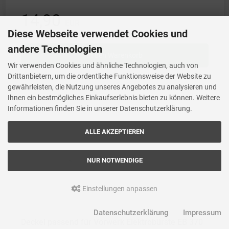
14,90
EUR
Diese Webseite verwendet Cookies und
inkl. der gesetzlichen MwSt. +
Versandkosten
andere Technologien
In den Warenkorb
Wir verwenden Cookies und ähnliche Technologien, auch von
Drittanbietern, um die ordentliche Funktionsweise der Website zu
gewährleisten, die Nutzung unseres Angebotes zu analysieren und
Ihnen ein bestmögliches Einkaufserlebnis bieten zu können. Weitere
Informationen finden Sie in unserer Datenschutzerklärung.
ALLE AKZEPTIEREN
NUR NOTWENDIGE
Einstellungen anpassen
Datenschutzerklärung
Impressum
Deckel passend für Vorwerk Elektrobürste EB 370