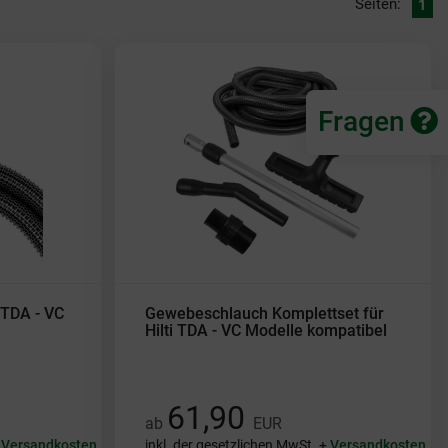
Seiten:
1
Fragen
 TDA - VC
Gewebeschlauch Komplettset für
Hilti TDA - VC Modelle kompatibel
61,90
ab
EUR
+
Versandkosten
inkl. der gesetzlichen MwSt. +
Versandkosten