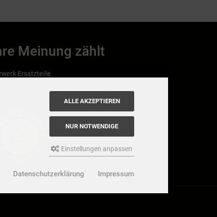
hre Meinung zählt
rwerk Ersatzteile
nn Ihnen der Service der StaubsaugerManufaktur
Trustedshops.de
allen hat, bewerten Sie uns bitte bei
ALLE AKZEPTIEREN
NUR NOTWENDIGE
Einstellungen anpassen
Datenschutzerklärung
Impressum