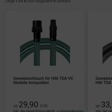
Zeige
1
bis
8
(von insgesamt
8
Artikeln)
Gewebeschlauch für Hilti TDA-VC
Gewebesc
Modelle kompatibel
Hilti TDA
29,90
33
ab
EUR
ab
inkl. der gesetzlichen MwSt. +
Versandkosten
inkl. der 