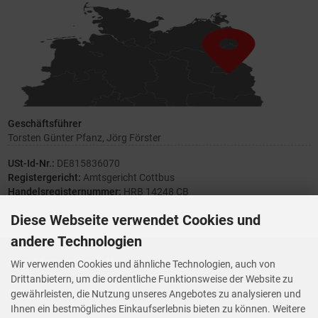
Geschäftsführer
Torsten Günter Pfanz, Jörg Förster
USt-Id-Nr.:
DE815836070
Registergericht:
Amtsgericht Cottbus
Handelsregisternummer:
HRB 14248 CB
Diese Webseite verwendet Cookies und
andere Technologien
Ihre Meinung zählt
Wir verwenden Cookies und ähnliche Technologien, auch von
Drittanbietern, um die ordentliche Funktionsweise der Website zu
Vorwerk Ersatzteile
gewährleisten, die Nutzung unseres Angebotes zu analysieren und
Wenn Ihnen der Service der StaubsaugerManufaktur gefallen hat,
Ihnen ein bestmögliches Einkaufserlebnis bieten zu können. Weitere