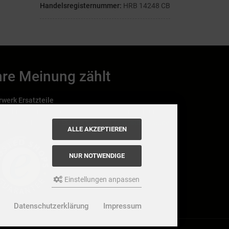
Handelsregisternummer:
HRB 14248 CB
hre Meinung zählt
rwerk Ersatzteile
nn Ihnen der Service der StaubsaugerManufaktur
Trustedshops.de
allen hat, bewerten Sie uns bitte bei
ALLE AKZEPTIEREN
NUR NOTWENDIGE
Einstellungen anpassen
Datenschutzerklärung
Impressum