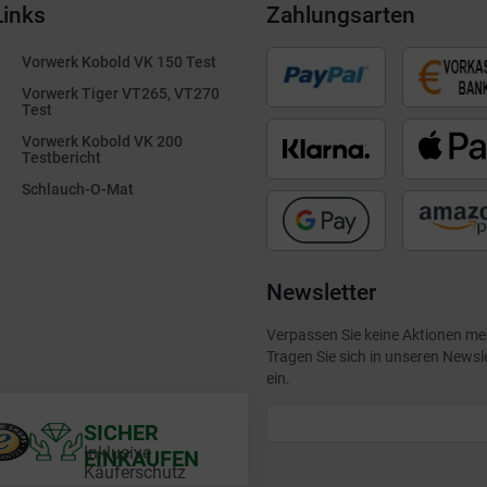
Links
Zahlungsarten
Vorwerk Kobold VK 150 Test
Vorwerk Tiger VT265, VT270
Test
Vorwerk Kobold VK 200
Testbericht
Schlauch-O-Mat
Newsletter
Verpassen Sie keine Aktionen me
Tragen Sie sich in unseren Newsl
ein.
SICHER
Inklusive
EINKAUFEN
Käuferschutz