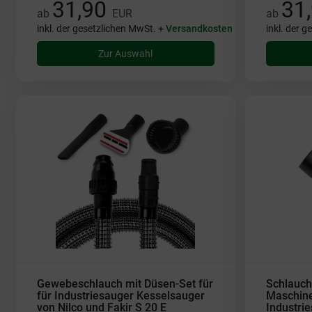
31,90
31
ab
EUR
ab
inkl. der gesetzlichen MwSt. +
Versandkosten
inkl. der 
Zur Auswahl
Gewebeschlauch mit Düsen-Set für
Schlauch
für Industriesauger Kesselsauger
Maschine
von Nilco und Fakir S 20 E
Industrie