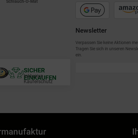
Schlauch-O-Mat
Newsletter
Verpassen Sie keine Aktionen me
Tragen Sie sich in unseren Newsl
ein.
SICHER
Inklusive
EINKAUFEN
Käuferschutz
rmanufaktur
I