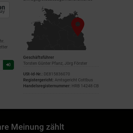
hr.
etter
Geschäftsführer
Torsten Günter Pfanz, Jörg Förster
Für
Newsletter
USt-Id-Nr.:
DE815836070
anmelden
Registergericht:
Amtsgericht Cottbus
Handelsregisternummer:
HRB 14248 CB
hre Meinung zählt