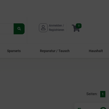
Anmelden / 
0
Suche
Registrieren
starten
Sparsets
Reparatur / Tausch
Haushalt
Seiten:
1