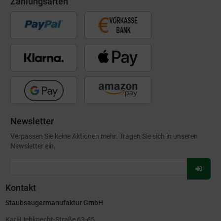
Zahlungsarten
Newsletter
Verpassen Sie keine Aktionen mehr. Tragen Sie sich in unseren
Newsletter ein.
Für
Newsl
Kontakt
anmel
Staubsaugermanufaktur GmbH
Karl-Liebknecht-Straße 63-65