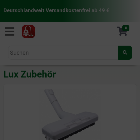
Deutschlandweit Versandkostenfrei ab 49 €
staubsaugermanufaktur
0
Lux Zubehör