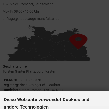
15732 Schulzendorf, Deutschland
Mo - Fr 08:00 - 16:00 Uhr
anfrage@staubsaugermanufaktur.de
Geschäftsführer
Torsten Günter Pfanz, Jörg Förster
USt-Id-Nr.:
DE815836070
Registergericht:
Amtsgericht Cottbus
Handelsregisternummer:
HRB 14248 CB
Diese Webseite verwendet Cookies und
andere Technologien