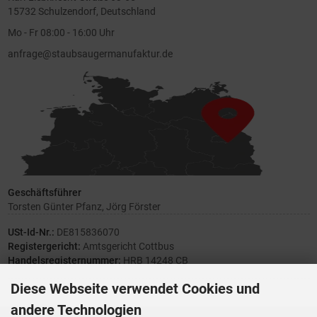
15732 Schulzendorf, Deutschland
Mo - Fr 08:00 - 16:00 Uhr
anfrage@staubsaugermanufaktur.de
Geschäftsführer
Torsten Günter Pfanz, Jörg Förster
USt-Id-Nr.:
DE815836070
Registergericht:
Amtsgericht Cottbus
Handelsregisternummer:
HRB 14248 CB
Diese Webseite verwendet Cookies und
andere Technologien