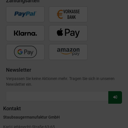
Zahlungsarten
Newsletter
Verpassen Sie keine Aktionen mehr. Tragen Sie sich in unseren
Newsletter ein.
Für
Newsl
Kontakt
anmel
Staubsaugermanufaktur GmbH
Karl-Liebknecht-Straße 63-65