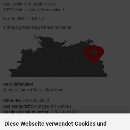
Karl-Liebknecht-Straße 63-65
15732 Schulzendorf, Deutschland
Mo - Fr 08:00 - 16:00 Uhr
anfrage@staubsaugermanufaktur.de
Geschäftsführer
Torsten Günter Pfanz, Jörg Förster
USt-Id-Nr.:
DE815836070
Registergericht:
Amtsgericht Cottbus
Handelsregisternummer:
HRB 14248 CB
Diese Webseite verwendet Cookies und