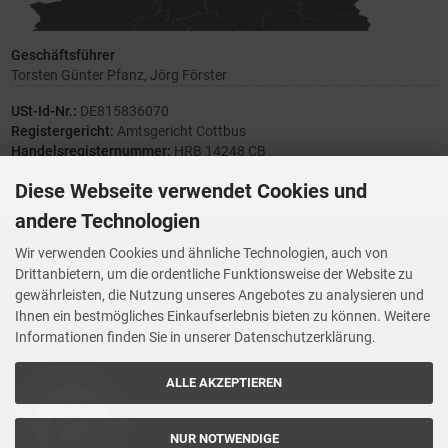
Geschäftsführer
Torsten Günter Pfanz, Jörg Förster
USt-Id-Nr.:
DE815836070
Registergericht:
Amtsgericht Cottbus
Handelsregisternummer:
HRB 14248 CB
Diese Webseite verwendet Cookies und
andere Technologien
Ihre Meinung zählt
Wir verwenden Cookies und ähnliche Technologien, auch von
Drittanbietern, um die ordentliche Funktionsweise der Website zu
Vorwerk Ersatzteile
gewährleisten, die Nutzung unseres Angebotes zu analysieren und
Wenn Ihnen der Service der StaubsaugerManufaktur gefallen hat,
Ihnen ein bestmögliches Einkaufserlebnis bieten zu können. Weitere
Trustedshops.de
bewerten Sie uns bitte bei
Informationen finden Sie in unserer Datenschutzerklärung.
ALLE AKZEPTIEREN
NUR NOTWENDIGE