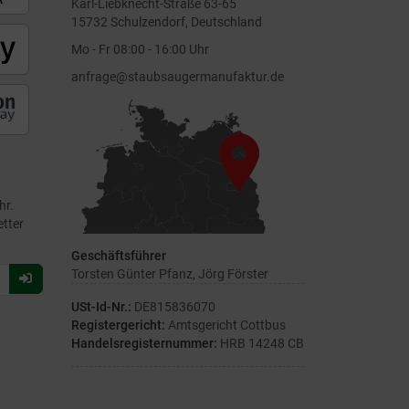
Karl-Liebknecht-Straße 63-65
15732 Schulzendorf, Deutschland
Mo - Fr 08:00 - 16:00 Uhr
anfrage@staubsaugermanufaktur.de
hr.
etter
Geschäftsführer
Torsten Günter Pfanz, Jörg Förster
Für
Newsletter
USt-Id-Nr.:
DE815836070
anmelden
Registergericht:
Amtsgericht Cottbus
Handelsregisternummer:
HRB 14248 CB