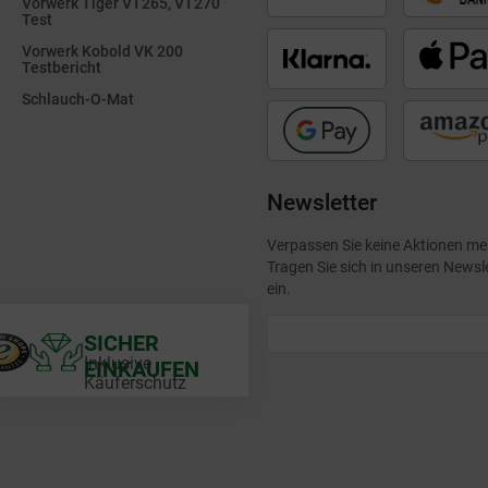
Vorwerk Tiger VT265, VT270
Test
Vorwerk Kobold VK 200
Testbericht
Schlauch-O-Mat
Newsletter
Verpassen Sie keine Aktionen me
Tragen Sie sich in unseren Newsl
ein.
SICHER
Inklusive
EINKAUFEN
Käuferschutz