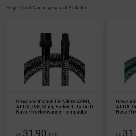
Zeige
1
bis
3
(von insgesamt
3
Artikeln)
Gewebeschlauch für Nilfisk AERO,
Gewebesc
ATTIX, IVB, Multi, Buddy II, Turbo D
ATTIX, IV
Nass-/Trockensauger kompatibel
Nass-/Tr
31,90
31
ab
EUR
ab