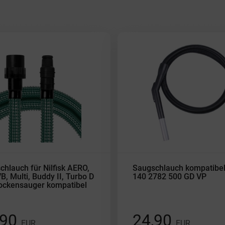
hlauch für Nilfisk AERO,
Saugschlauch kompatibel 
B, Multi, Buddy II, Turbo D
140 2782 500 GD VP
ockensauger kompatibel
,90
24,90
EUR
EUR