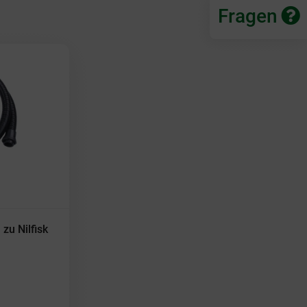
Fragen
Seiten:
1
zu Nilfisk