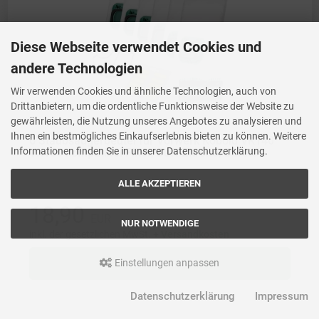
Diese Webseite verwendet Cookies und
andere Technologien
Wir verwenden Cookies und ähnliche Technologien, auch von
Drittanbietern, um die ordentliche Funktionsweise der Website zu
gewährleisten, die Nutzung unseres Angebotes zu analysieren und
Ihnen ein bestmögliches Einkaufserlebnis bieten zu können. Weitere
6 Staubsaugerbeutel für Vorwerk Kobold VK140
Informationen finden Sie in unserer Datenschutzerklärung.
VK150 kompatibel Filter, Duft-Zitrone, Bürste
ALLE AKZEPTIEREN
18,90
EUR
NUR NOTWENDIGE
inkl. der gesetzlichen MwSt. +
Versandkosten
Einstellungen anpassen
In den Warenkorb
Datenschutzerklärung
Impressum