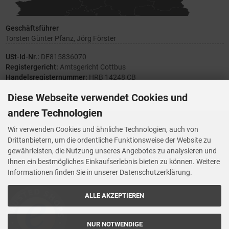
Geschäftsführer
Torsten Günter Pfanz, Jörg Förster
USt-Id-Nr.:
DE815836070
Registergericht:
Amtsgericht Cottbus
Handelsregisternummer:
HRB 14248 CB
Diese Webseite verwendet Cookies und
andere Technologien
Ihre Meinung zählt
Wir verwenden Cookies und ähnliche Technologien, auch von
Drittanbietern, um die ordentliche Funktionsweise der Website zu
Vorwerk Ersatzteile
gewährleisten, die Nutzung unseres Angebotes zu analysieren und
Wenn Ihnen der Service der StaubsaugerManufaktur gefallen hat,
Ihnen ein bestmögliches Einkaufserlebnis bieten zu können. Weitere
Trustedshops.de
bewerten Sie uns bitte bei
Informationen finden Sie in unserer Datenschutzerklärung.
ALLE AKZEPTIEREN
NUR NOTWENDIGE