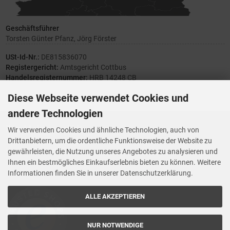
Geschäftsführer
Torsten Günter Pfanz, Jörg Förster
USt-Id-Nr.:
DE815836070
Registergericht:
Amtsgericht Cottbus
Handelsregisternummer:
HRB 14248 CB
Diese Webseite verwendet Cookies und
andere Technologien
Ihre Meinung zählt
Wir verwenden Cookies und ähnliche Technologien, auch von
Drittanbietern, um die ordentliche Funktionsweise der Website zu
Vorwerk Ersatzteile
gewährleisten, die Nutzung unseres Angebotes zu analysieren und
Wenn Ihnen der Service der StaubsaugerManufaktur gefallen hat,
Ihnen ein bestmögliches Einkaufserlebnis bieten zu können. Weitere
Trustedshops.de
bewerten Sie uns bitte bei
Informationen finden Sie in unserer Datenschutzerklärung.
ALLE AKZEPTIEREN
NUR NOTWENDIGE