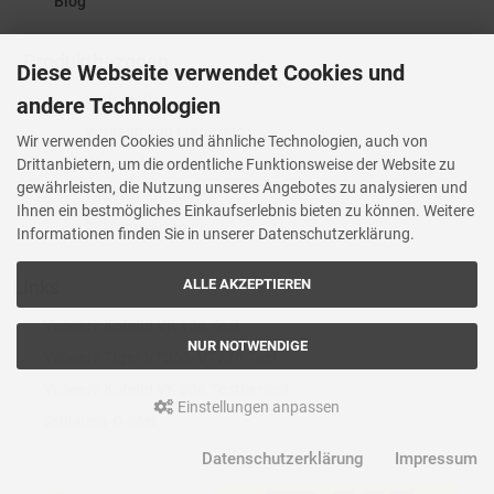
Blog
Produktbezogen
Diese Webseite verwendet Cookies und
Lieferzeit
andere Technologien
Versand und Lieferung
Wir verwenden Cookies und ähnliche Technologien, auch von
Widerrufsrecht
Drittanbietern, um die ordentliche Funktionsweise der Website zu
gewährleisten, die Nutzung unseres Angebotes zu analysieren und
Widerrufsformular
Ihnen ein bestmögliches Einkaufserlebnis bieten zu können. Weitere
Zahlungsarten
Informationen finden Sie in unserer Datenschutzerklärung.
Links
ALLE AKZEPTIEREN
Vorwerk Kobold VK 150 Test
NUR NOTWENDIGE
Vorwerk Tiger VT265, VT270 Test
Vorwerk Kobold VK 200 Testbericht
Einstellungen anpassen
Schlauch-O-Mat
Datenschutzerklärung
Impressum