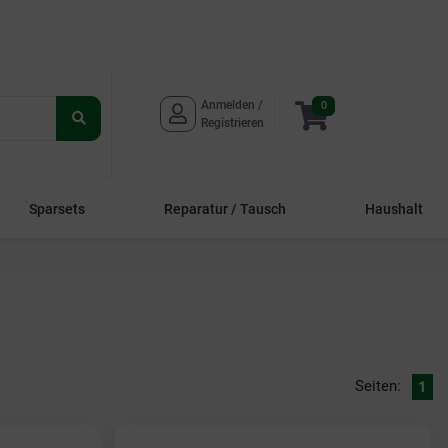
Anmelden / 
0
Suche
Registrieren
starten
Sparsets
Reparatur / Tausch
Haushalt
Seiten:
1