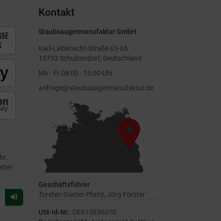
Kontakt
Staubsaugermanufaktur GmbH
Karl-Liebknecht-Straße 63-65
15732 Schulzendorf, Deutschland
Mo - Fr 08:00 - 16:00 Uhr
anfrage@staubsaugermanufaktur.de
hr.
etter
Geschäftsführer
Torsten Günter Pfanz, Jörg Förster
Für
Newsletter
USt-Id-Nr.:
DE815836070
anmelden