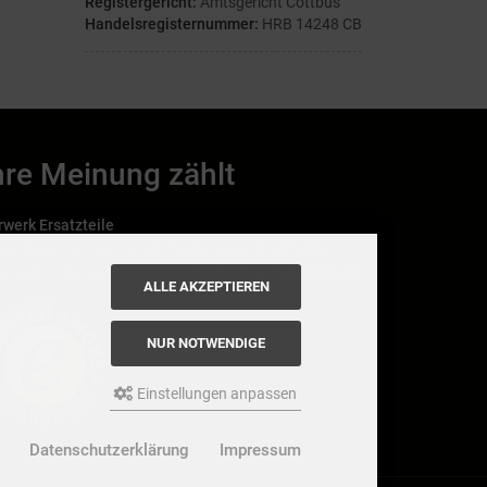
Registergericht:
Amtsgericht Cottbus
Handelsregisternummer:
HRB 14248 CB
hre Meinung zählt
rwerk Ersatzteile
nn Ihnen der Service der StaubsaugerManufaktur
Trustedshops.de
allen hat, bewerten Sie uns bitte bei
ALLE AKZEPTIEREN
NUR NOTWENDIGE
Einstellungen anpassen
Datenschutzerklärung
Impressum