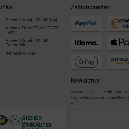
Links
Zahlungsarten
Vorwerk Kobold VK 150 Test
Vorwerk Tiger VT265, VT270
Test
Vorwerk Kobold VK 200
Testbericht
Schlauch-O-Mat
Newsletter
Verpassen Sie keine Aktionen me
Tragen Sie sich in unseren Newsl
ein.
SICHER
Inklusive
EINKAUFEN
Käuferschutz