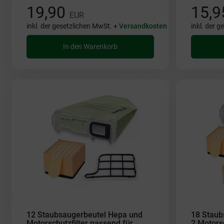
19,90
15,
EUR
inkl. der gesetzlichen MwSt. +
Versandkosten
inkl. der 
In den Warenkorb
12 Staubsaugerbeutel Hepa und
18 Staub
Motorschutzfilter passend für
2 Motorsc