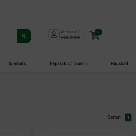
Anmelden / 
0
Suche
Registrieren
starten
Sparsets
Reparatur / Tausch
Haushalt
Seiten:
1