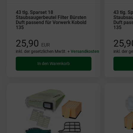
43 tlg. Sparset 18
43 tlg. S
Staubsaugerbeutel Filter Bürsten
Staubsau
Duft passend für Vorwerk Kobold
Duft pas
135
135
25,90
25,
EUR
inkl. der gesetzlichen MwSt. +
Versandkosten
inkl. der 
In den Warenkorb