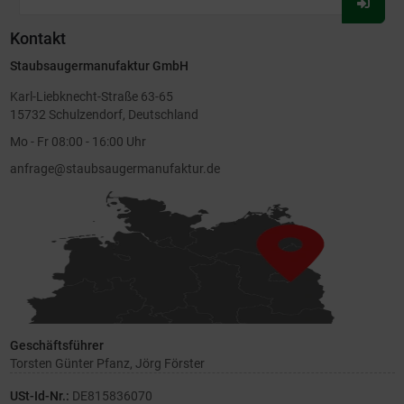
Für
Newsl
Kontakt
anmel
Staubsaugermanufaktur GmbH
Karl-Liebknecht-Straße 63-65
15732 Schulzendorf, Deutschland
Mo - Fr 08:00 - 16:00 Uhr
anfrage@staubsaugermanufaktur.de
Geschäftsführer
Torsten Günter Pfanz, Jörg Förster
USt-Id-Nr.:
DE815836070