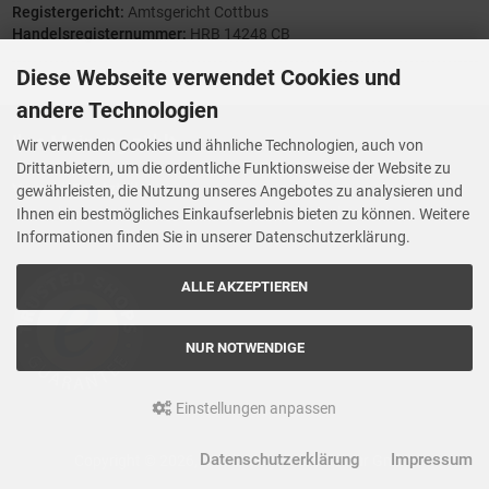
Registergericht:
Amtsgericht Cottbus
Handelsregisternummer:
HRB 14248 CB
Diese Webseite verwendet Cookies und
andere Technologien
Ihre Meinung zählt
Wir verwenden Cookies und ähnliche Technologien, auch von
Drittanbietern, um die ordentliche Funktionsweise der Website zu
Vorwerk Ersatzteile
gewährleisten, die Nutzung unseres Angebotes zu analysieren und
Wenn Ihnen der Service der StaubsaugerManufaktur gefallen hat,
Ihnen ein bestmögliches Einkaufserlebnis bieten zu können. Weitere
Trustedshops.de
bewerten Sie uns bitte bei
Informationen finden Sie in unserer Datenschutzerklärung.
ALLE AKZEPTIEREN
NUR NOTWENDIGE
Einstellungen anpassen
Datenschutzerklärung
Impressum
Copyright © 2026, Staubsaugermanufaktur GmbH