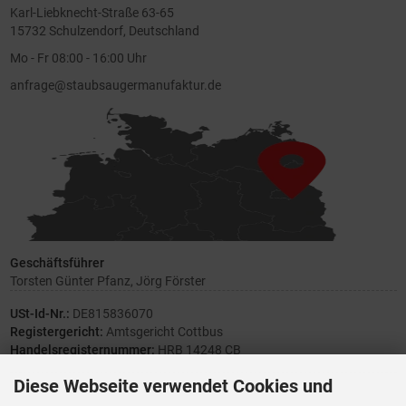
Karl-Liebknecht-Straße 63-65
15732 Schulzendorf, Deutschland
Mo - Fr 08:00 - 16:00 Uhr
anfrage@staubsaugermanufaktur.de
Geschäftsführer
Torsten Günter Pfanz, Jörg Förster
USt-Id-Nr.:
DE815836070
Registergericht:
Amtsgericht Cottbus
Handelsregisternummer:
HRB 14248 CB
Diese Webseite verwendet Cookies und