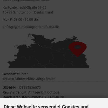
Karl-Liebknecht-Straße 63-65
15732 Schulzendorf, Deutschland
Mo - Fr 08:00 - 16:00 Uhr
anfrage@staubsaugermanufaktur.de
Geschäftsführer
Torsten Günter Pfanz, Jörg Förster
USt-Id-Nr.:
DE815836070
Registergericht:
Amtsgericht Cottbus
Handelsregisternummer:
HRB 14248 CB
Diese Webseite verwendet Cookies und