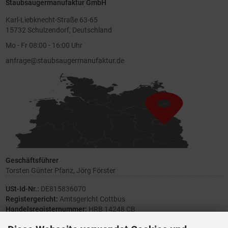
Staubsaugermanufaktur GmbH
Karl-Liebknecht-Straße 63-65
15732 Schulzendorf, Deutschland
Mo - Fr 08:00 - 16:00 Uhr
anfrage@staubsaugermanufaktur.de
Geschäftsführer
Torsten Günter Pfanz, Jörg Förster
USt-Id-Nr.:
DE815836070
Registergericht:
Amtsgericht Cottbus
Handelsregisternummer:
HRB 14248 CB