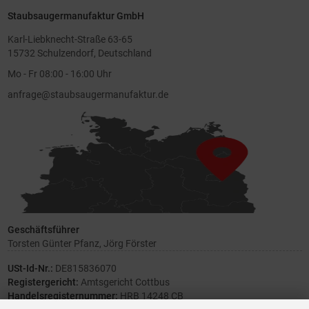
Staubsaugermanufaktur GmbH
Karl-Liebknecht-Straße 63-65
15732 Schulzendorf, Deutschland
Mo - Fr 08:00 - 16:00 Uhr
anfrage@staubsaugermanufaktur.de
Geschäftsführer
Torsten Günter Pfanz, Jörg Förster
USt-Id-Nr.:
DE815836070
Registergericht:
Amtsgericht Cottbus
Handelsregisternummer:
HRB 14248 CB