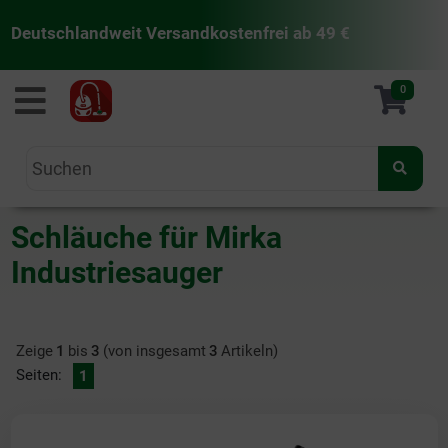
Deutschlandweit Versandkostenfrei ab 49 €
staubsaugermanufaktur
0
Schläuche für Mirka
Industriesauger
Zeige
1
bis
3
(von insgesamt
3
Artikeln)
Seiten:
1