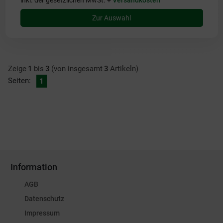
inkl. der gesetzlichen MwSt. +
Versandkosten
Zur Auswahl
Zeige
1
bis
3
(von insgesamt
3
Artikeln)
Seiten:
1
Information
AGB
Datenschutz
Impressum