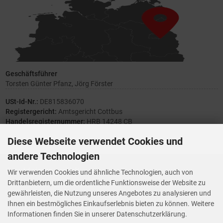
Geschäftsführer
Torsten Günter Pfanz, Jörg Förster
USt-Id-Nr.:
DE815836070
Registergericht:
Amtsgericht Cottbus
Handelsregisternummer:
HRB 14248 CB
Diese Webseite verwendet Cookies und
andere Technologien
Ihre Meinung zählt
Wir verwenden Cookies und ähnliche Technologien, auch von
Drittanbietern, um die ordentliche Funktionsweise der Website zu
Vorwerk Ersatzteile
gewährleisten, die Nutzung unseres Angebotes zu analysieren und
Wenn Ihnen der Service der StaubsaugerManufaktur gefallen hat,
Ihnen ein bestmögliches Einkaufserlebnis bieten zu können. Weitere
Trustedshops.de
bewerten Sie uns bitte bei
Informationen finden Sie in unserer Datenschutzerklärung.