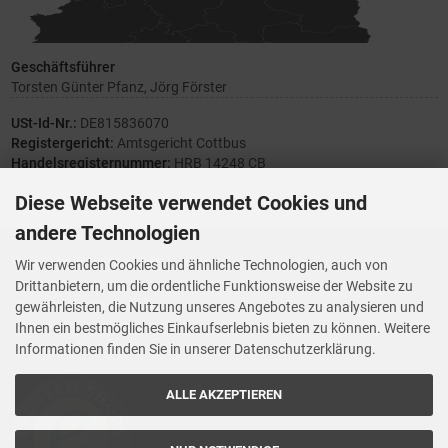
Geschäftsführer
Torsten Günter Pfanz, Jörg Förster
USt-Id-Nr.:
DE815836070
Registergericht:
Amtsgericht Cottbus
Handelsregisternummer:
HRB 14248 CB
Diese Webseite verwendet Cookies und
andere Technologien
Ihre Meinung zählt
Wir verwenden Cookies und ähnliche Technologien, auch von
Drittanbietern, um die ordentliche Funktionsweise der Website zu
Vorwerk Ersatzteile
gewährleisten, die Nutzung unseres Angebotes zu analysieren und
Wenn Ihnen der Service der StaubsaugerManufaktur gefallen hat,
Ihnen ein bestmögliches Einkaufserlebnis bieten zu können. Weitere
Trustedshops.de
bewerten Sie uns bitte bei
Informationen finden Sie in unserer Datenschutzerklärung.
ALLE AKZEPTIEREN