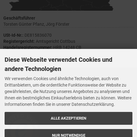
Geschäftsführer
Torsten Günter Pfanz, Jörg Förster
USt-Id-Nr.:
DE815836070
Registergericht:
Amtsgericht Cottbus
Handelsregisternummer:
HRB 14248 CB
Diese Webseite verwendet Cookies und
andere Technologien
Ihre Meinung zählt
Wir verwenden Cookies und ähnliche Technologien, auch von
Drittanbietern, um die ordentliche Funktionsweise der Website zu
Vorwerk Ersatzteile
gewährleisten, die Nutzung unseres Angebotes zu analysieren und
Wenn Ihnen der Service der StaubsaugerManufaktur gefallen hat,
Ihnen ein bestmögliches Einkaufserlebnis bieten zu können. Weitere
Trustedshops.de
bewerten Sie uns bitte bei
Informationen finden Sie in unserer Datenschutzerklärung.
ALLE AKZEPTIEREN
NUR NOTWENDIGE