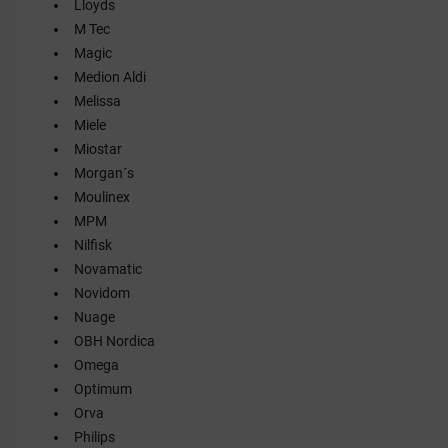
Lloyds
M Tec
Magic
Medion Aldi
Melissa
Miele
Miostar
Morgan´s
Moulinex
MPM
Nilfisk
Novamatic
Novidom
Nuage
OBH Nordica
Omega
Optimum
Orva
Philips