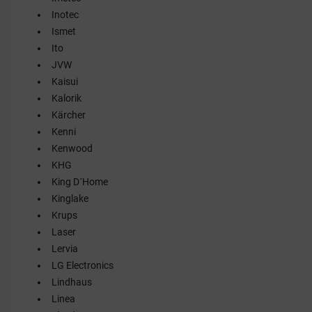
Inotec
Ismet
Ito
JVW
Kaisui
Kalorik
Kärcher
Kenni
Kenwood
KHG
King D´Home
Kinglake
Krups
Laser
Lervia
LG Electronics
Lindhaus
Linea