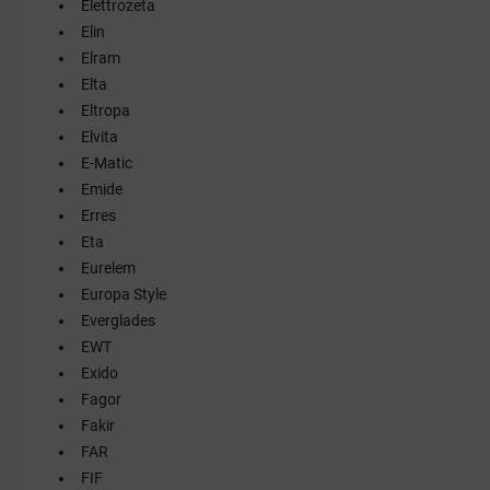
Elettrozeta
Elin
Elram
Elta
Eltropa
Elvita
E-Matic
Emide
Erres
Eta
Eurelem
Europa Style
Everglades
EWT
Exido
Fagor
Fakir
FAR
FIF