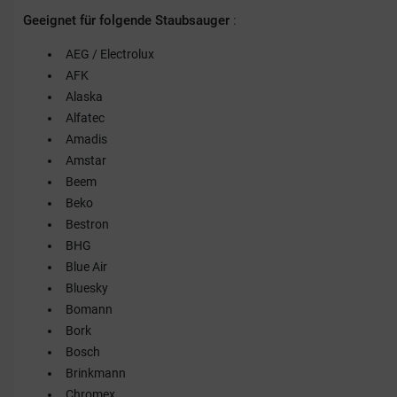
Geeignet für folgende Staubsauger
:
AEG / Electrolux
AFK
Alaska
Alfatec
Amadis
Amstar
Beem
Beko
Bestron
BHG
Blue Air
Bluesky
Bomann
Bork
Bosch
Brinkmann
Chromex