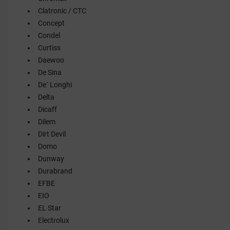
Clatronic / CTC
Concept
Condel
Curtiss
Daewoo
De Sina
De´ Longhi
Delta
Dicaff
Dilem
Dirt Devil
Domo
Dunway
Durabrand
EFBE
EIO
EL Star
Electrolux