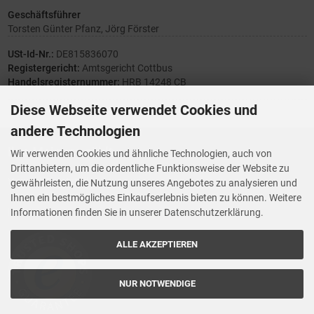
Geschäftsführer
Torsten Günter Pfanz, Jörg Förster
USt-Id-Nr.:
DE815836070
Registergericht:
Amtsgericht Cottbus
Handelsregisternummer:
HRB 14248 CB
Diese Webseite verwendet Cookies und
andere Technologien
Ihre Meinung zählt
Wir verwenden Cookies und ähnliche Technologien, auch von
Drittanbietern, um die ordentliche Funktionsweise der Website zu
Vorwerk Ersatzteile
gewährleisten, die Nutzung unseres Angebotes zu analysieren und
Wenn Ihnen der Service der StaubsaugerManufaktur gefallen hat,
Ihnen ein bestmögliches Einkaufserlebnis bieten zu können. Weitere
Trustedshops.de
bewerten Sie uns bitte bei
Informationen finden Sie in unserer Datenschutzerklärung.
ALLE AKZEPTIEREN
NUR NOTWENDIGE