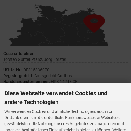
Geschäftsführer
Torsten Günter Pfanz, Jörg Förster
USt-Id-Nr.:
DE815836070
Registergericht:
Amtsgericht Cottbus
Handelsregisternummer:
HRB 14248 CB
Diese Webseite verwendet Cookies und
andere Technologien
Ihre Meinung zählt
Wir verwenden Cookies und ähnliche Technologien, auch von
Drittanbietern, um die ordentliche Funktionsweise der Website zu
Vorwerk Ersatzteile
gewährleisten, die Nutzung unseres Angebotes zu analysieren und
Wenn Ihnen der Service der StaubsaugerManufaktur gefallen hat,
Ihnen ein bestmögliches Einkaufserlebnis bieten zu können. Weitere