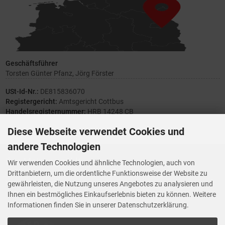
Geschäftsführer
Torsten Günter Pfanz, Jörg Förster
USt-Id-Nr.:
DE815836070
Registergericht:
Amtsgericht Cottbus
Handelsregisternummer:
HRB 14248 CB
Diese Webseite verwendet Cookies und
andere Technologien
Ihre Meinung zählt
Wir verwenden Cookies und ähnliche Technologien, auch von
Drittanbietern, um die ordentliche Funktionsweise der Website zu
Vorwerk Ersatzteile
gewährleisten, die Nutzung unseres Angebotes zu analysieren und
Wenn Ihnen der Service der StaubsaugerManufaktur gefallen hat,
Ihnen ein bestmögliches Einkaufserlebnis bieten zu können. Weitere
Trustedshops.de
bewerten Sie uns bitte bei
Informationen finden Sie in unserer Datenschutzerklärung.