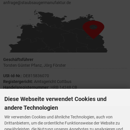
anfrage@staubsaugermanufaktur.de
Geschäftsführer
Torsten Günter Pfanz, Jörg Förster
USt-Id-Nr.:
DE815836070
Registergericht:
Amtsgericht Cottbus
Handelsregisternummer:
HRB 14248 CB
Diese Webseite verwendet Cookies und
andere Technologien
Ihre Meinung zählt
Wir verwenden Cookies und ähnliche Technologien, auch von
Drittanbietern, um die ordentliche Funktionsweise der Website zu
Vorwerk Ersatzteile
gewährleisten, die Nutzung unseres Angebotes zu analysieren und