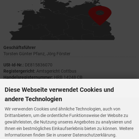
Geschäftsführer
Torsten Günter Pfanz, Jörg Förster
USt-Id-Nr.:
DE815836070
Registergericht:
Amtsgericht Cottbus
Handelsregisternummer:
HRB 14248 CB
Diese Webseite verwendet Cookies und
andere Technologien
Ihre Meinung zählt
Wir verwenden Cookies und ähnliche Technologien, auch von
Drittanbietern, um die ordentliche Funktionsweise der Website zu
Vorwerk Ersatzteile
gewährleisten, die Nutzung unseres Angebotes zu analysieren und
Wenn Ihnen der Service der StaubsaugerManufaktur gefallen hat,
Ihnen ein bestmögliches Einkaufserlebnis bieten zu können. Weitere
Trustedshops.de
bewerten Sie uns bitte bei
Informationen finden Sie in unserer Datenschutzerklärung.