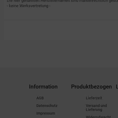
Die hier genannten Herstellernamen sind markenrechtlich gesch
- keine Werksvertretung -
Information
Produktbezogen
AGB
Lieferzeit
Datenschutz
Versand und
Lieferung
Impressum
Widerrufsrecht