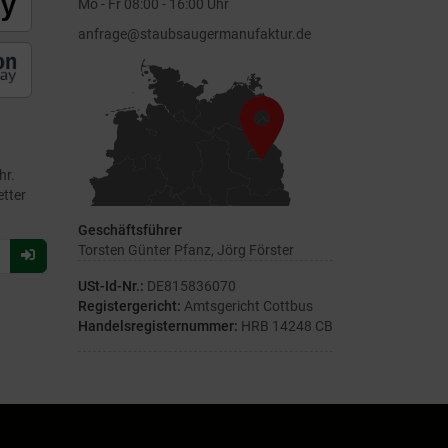
Mo - Fr 08:00 - 16:00 Uhr
anfrage@staubsaugermanufaktur.de
hr.
etter
Geschäftsführer
Torsten Günter Pfanz, Jörg Förster
Für
Newsletter
USt-Id-Nr.:
DE815836070
anmelden
Registergericht:
Amtsgericht Cottbus
Handelsregisternummer:
HRB 14248 CB